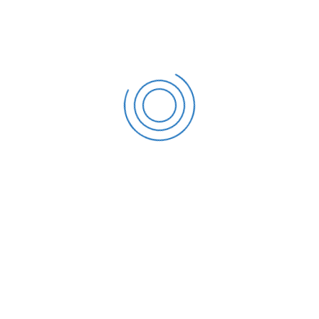
septiembre 12, 2020
Why your sales forecast is off
septiembre 12, 2020
Why Do I Need To Use Financial ?
septiembre 12, 2020
CATEGORIES
Business
Finanve